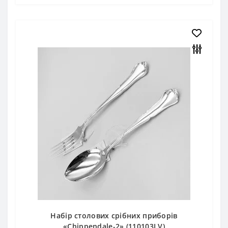
Набір столових срібних приборів
«Chippendale-2» (110103LV)