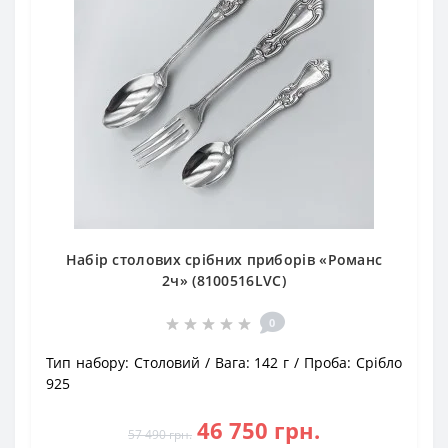
Набір столових срібних приборів «Романс
2ч» (8100516LVC)
0
Тип набору:
Столовий
Вага:
142 г
Проба:
Срібло
925
46 750 грн.
57 490 грн.