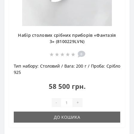
Набір столових срібних приборів «Фантазія
3» (8100229LVN)
0
Тип набору:
Столовий
Вага:
200 г
Проба:
Срібло
925
58 500 грн.
-
+
ДО КОШИКА