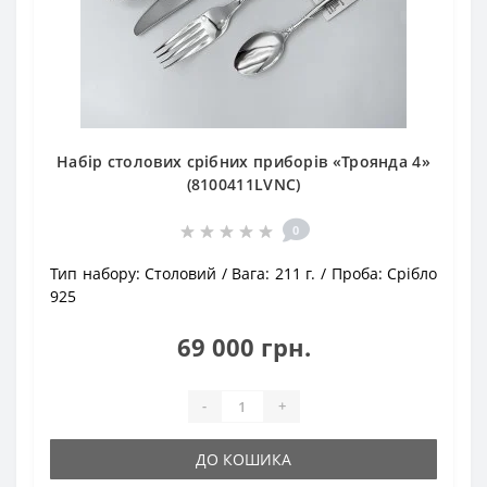
Набір столових срібних приборів «Троянда 4»
(8100411LVNC)
0
Тип набору:
Столовий
Вага:
211 г.
Проба:
Срібло
925
69 000 грн.
-
+
ДО КОШИКА