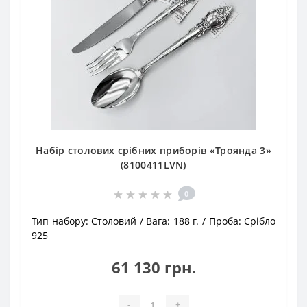
Набір столових срібних приборів «Троянда 3»
(8100411LVN)
0
Тип набору:
Столовий
Вага:
188 г.
Проба:
Срібло
925
61 130 грн.
-
+