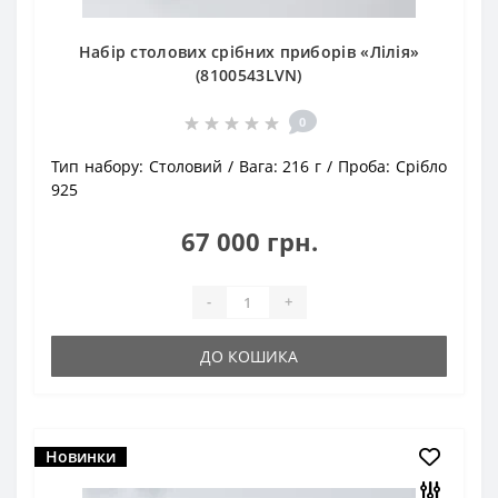
Набір столових срібних приборів «Лілія»
(8100543LVN)
0
Тип набору:
Столовий
Вага:
216 г
Проба:
Срібло
925
67 000 грн.
-
+
ДО КОШИКА
Новинки