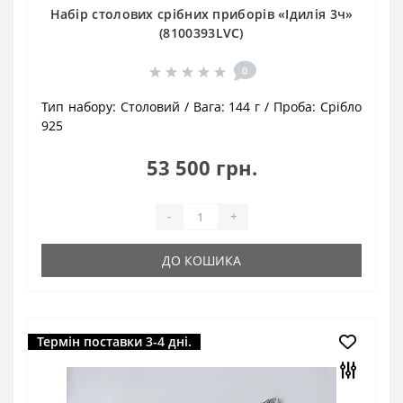
Набір столових срібних приборів «Ідилія 3ч»
(8100393LVC)
0
Тип набору:
Столовий
Вага:
144 г
Проба:
Срібло
925
53 500 грн.
-
+
ДО КОШИКА
Термін поставки 3-4 дні.