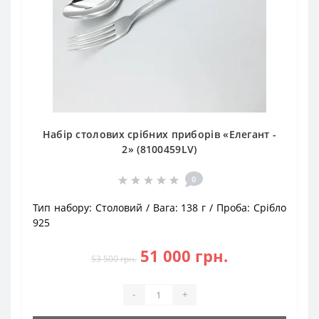
Набір столових срібних приборів «Елегант -
2» (8100459LV)
0
Тип набору:
Столовий
Вага:
138 г
Проба:
Срібло
925
51 000 грн.
53 500 грн.
-
+