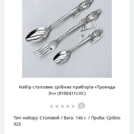
Набір столових срібних приборів «Троянда
3ч» (8100411LVC)
0
Тип набору:
Столовий
Вага:
146 г.
Проба:
Срібло
925