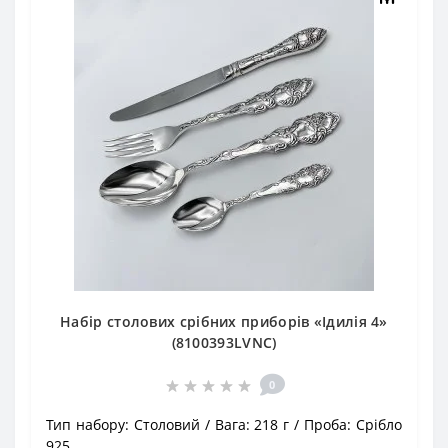
Набір столових срібних приборів «Ідилія 4»
(8100393LVNC)
0
Тип набору:
Столовий
Вага:
218 г
Проба:
Срібло
925