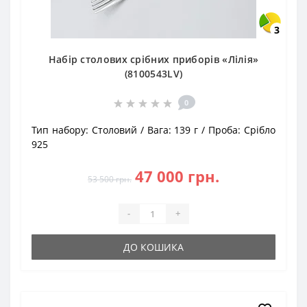
3
Набір столових срібних приборів «Лілія»
(8100543LV)
0
Тип набору:
Столовий
Вага:
139 г
Проба:
Срібло
925
47 000 грн.
53 500 грн.
-
+
ДО КОШИКА