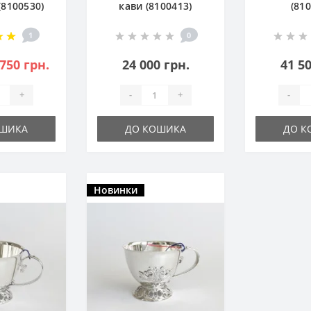
(8100530)
кави (8100413)
(81
ова
1
0
 750 грн.
24 000 грн.
41 50
+
-
+
-
ОШИКА
ДО КОШИКА
ДО К
Новинки