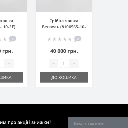
 чашка
Срібна чашка
- 10-2Е)
Вензель (8100565-10-
3Е)
0
0
0 грн.
40 000 грн.
+
-
+
ОШИКА
ДО КОШИКА
м про акції і знижки?