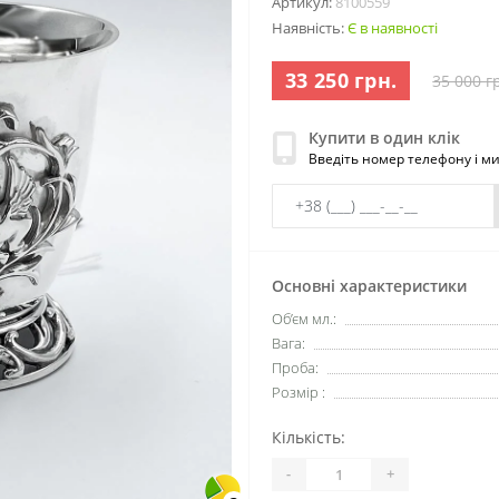
Артикул:
8100559
Наявність:
Є в наявності
33 250 грн.
35 000 г
Купити в один клік
Введіть номер телефону і м
Основні характеристики
Об’єм мл.:
Вага:
Проба:
Розмір :
Кількість:
-
+