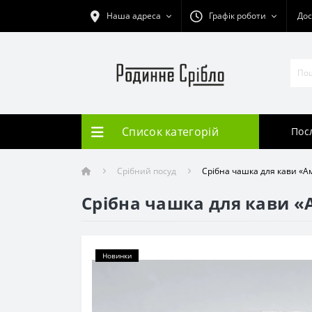
Наша адреса
Графік роботи
Дос
Список категорій
Пос
Срібний посуд
Срібна чашка для кави «А
Срібна чашка для кави «
Новинки