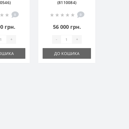
00546)
(8110084)
0
0
0 грн.
56 000 грн.
+
-
+
ОШИКА
ДО КОШИКА