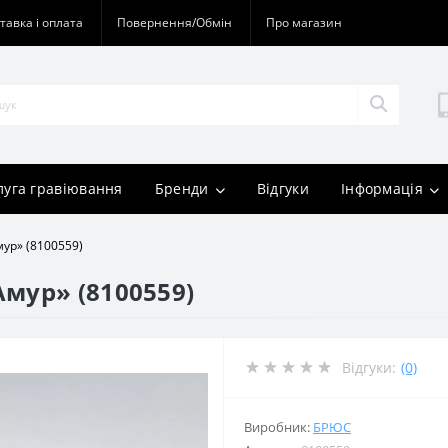
тавка і оплата
Повернення/Обмін
Про магазин
луга гравіювання
Бренди
Відгуки
Інформація
мур» (8100559)
Амур» (8100559)
Відгуки:
(0)
Виробник:
БРЮС