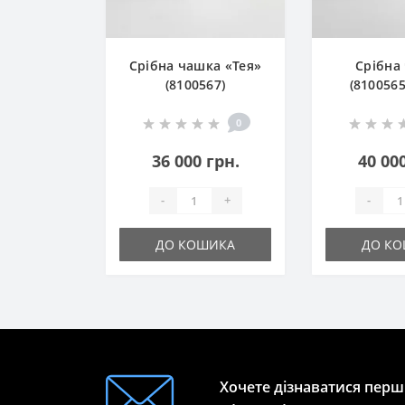
Срібна чашка «Тея»
Срібна
(8100567)
(8100565
0
36 000 грн.
40 00
-
+
-
ДО КОШИКА
ДО К
Хочете дізнаватися перши