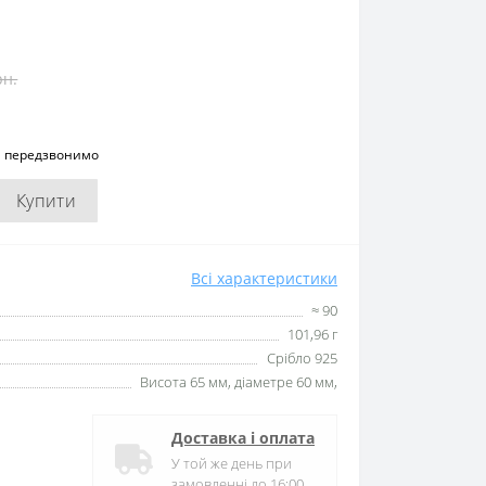
рн.
и передзвонимо
Купити
Всі характеристики
≈ 90
101,96 г
Срібло 925
Висота 65 мм, діаметре 60 мм,
Доставка і оплата
У той же день при
замовленні до 16:00