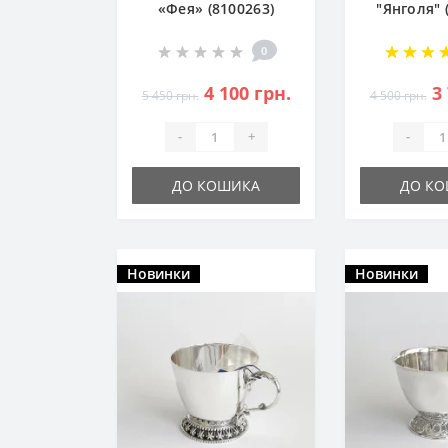
«Фея» (8100263)
"Янголя" 
кав
0
4 100 грн.
3
5 450 грн.
4 500 грн.
-
+
-
ДО КОШИКА
ДО К
Новинки
Новинки