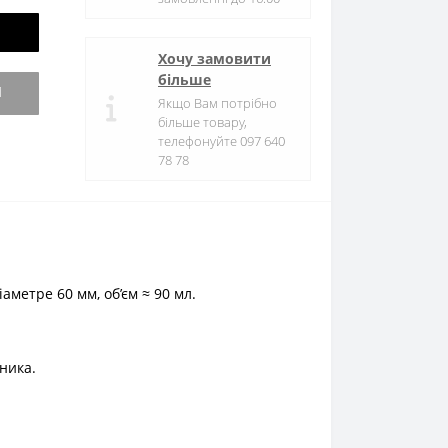
Хочу замовити
більше
И
Якщо Вам потрібно
більше товару,
телефонуйте 097 640
78 78
аметре 60 мм, об’єм ≈ 90 мл.
ника.