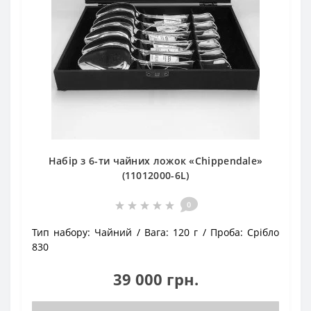
Набір з 6-ти чайних ложок «Chippendale»
(11012000-6L)
0
Тип набору:
Чайний
Вага:
120 г
Проба:
Срібло
830
39 000 грн.