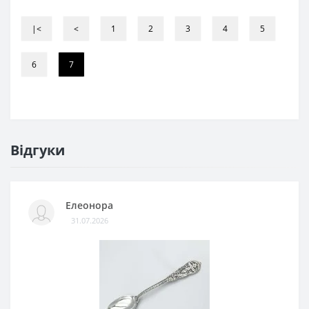
|<
<
1
2
3
4
5
6
7
Відгуки
Елеонора
31.07.2026