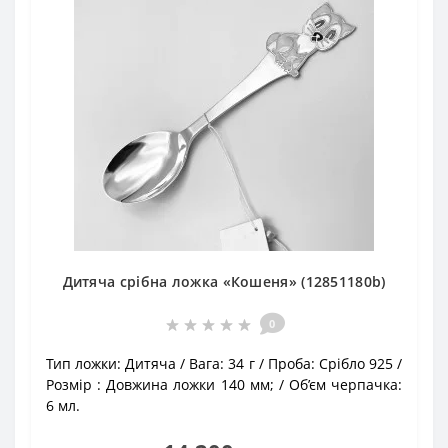
Дитяча срібна ложка «Кошеня» (12851180b)
0
Тип ложки:
Дитяча
Вага:
34 г
Проба:
Срібло 925
Розмір :
Довжина ложки 140 мм;
Об’єм черпачка:
6 мл.