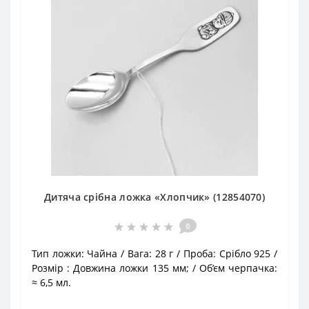
Дитяча срібна ложка «Хлопчик» (12854070)
0
Тип ложки:
Чайна
Вага:
28 г
Проба:
Срібло 925
Розмір :
Довжина ложки 135 мм;
Об’єм черпачка:
≈ 6,5 мл.