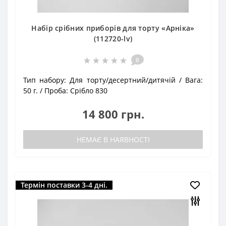
Набір срібних приборів для торту «Арніка»
(112720-lv)
0
Тип набору:
Для торту/десертний/дитячій
Вага:
50 г.
Проба:
Срібло 830
14 800 грн.
НЕМАЄ В НАЯВНОСТІ
Термін поставки 3-4 дні.