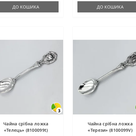
ДО КОШИКА
ДО КОШИКА
3
Чайна срібна ложка
Чайна срібна ложка
«Телець» (8100099t)
«Терези» (8100099V)