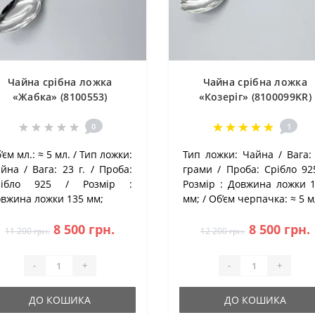
Чайна срібна ложка
Чайна срібна ложка
«Жабка» (8100553)
«Козеріг» (8100099KR)
0
1
’єм мл.:
≈ 5 мл.
Тип ложки:
Тип ложки:
Чайна
Вага:
айна
Вага:
23 г.
Проба:
грами
Проба:
Срібло 92
рібло 925
Розмір :
Розмір :
Довжина ложки 
вжина ложки 135 мм;
мм;
Об’єм черпачка:
≈ 5 м
8 500 грн.
8 500 грн.
11 200 грн.
12 200 грн.
-
+
-
+
ДО КОШИКА
ДО КОШИКА