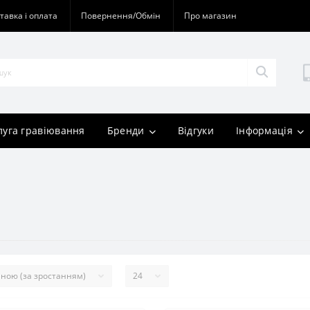
тавка і оплата
Повернення/Обмін
Про магазин
луга гравіювання
Бренди
Відгуки
Інформація