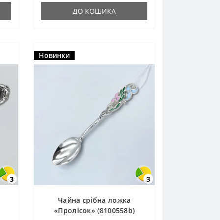
ДО КОШИКА
Новинки
3
3
Чайна срібна ложка
«Пролісок» (8100558b)