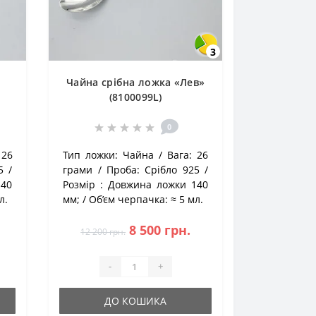
3
Чайна срібна ложка «Лев»
(8100099L)
0
26
Тип ложки:
Чайна
Вага:
26
5
грами
Проба:
Срібло 925
140
Розмір :
Довжина ложки 140
л.
мм;
Об’єм черпачка:
≈ 5 мл.
8 500 грн.
12 200 грн.
-
+
ДО КОШИКА