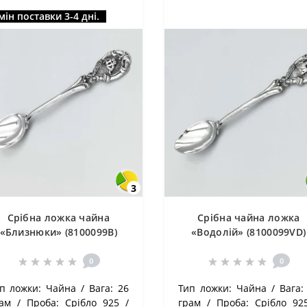
мін поставки 3-4 дні.
3
Срібна ложка чайна
Срібна чайна ложка
«Близнюки» (8100099B)
«Водолій» (8100099VD)
0
0
п ложки:
Чайна
Вага:
26
Тип ложки:
Чайна
Вага:
ам
Проба:
Срібло 925
грам
Проба:
Срібло 92