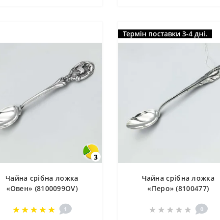
Термін поставки 3-4 дні.
3
Чайна срібна ложка
Чайна срібна ложка
«Овен» (8100099OV)
«Перо» (8100477)
1
0