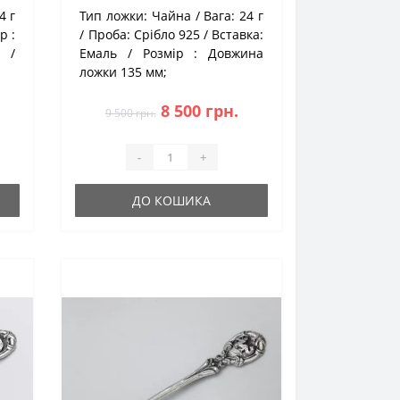
4 г
Тип ложки:
Чайна
Вага:
24 г
р :
Проба:
Срібло 925
Вставка:
м;
Емаль
Розмір :
Довжина
ложки 135 мм;
8 500 грн.
9 500 грн.
-
+
ДО КОШИКА