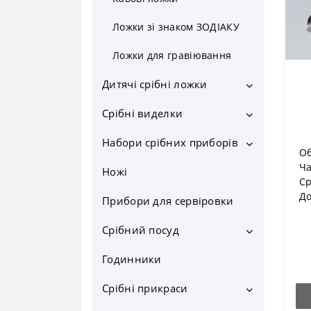
Ложки зі знаком ЗОДІАКУ
Ложки для гравіювання
Дитячі срібні ложки
Срібні виделки
Срібні ложки на хрестини
Срібні ложка на зубик
Набори срібних приборів
Столові виделки
Об
Ч
Срібні ложки "Годинник"
Десертні виделки
Ножі
Срібні дитячі набори
С
До
Срібні ложки "Янголя"
Виделки для дітей
Набір столових приборів
Прибори для сервіровки
Набір десертних приборів
Срібний посуд
Набір чайний
Годинники
Срібні чашки
Набір кавовий
Срібні келихи
Срібні прикраси