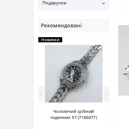
Срібні чарки
Подарунки
Срібні брошки
Іонізатори води, Ситичка
Срібні підвіси
Брелки
Рекомендовані
Срібні браслети
Подарункове пакування
Новинки
Чоловічий срібний
годинник 97 (7100077)