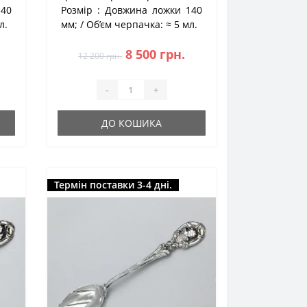
140
Розмір :
Довжина ложки 140
л.
мм;
Об’єм черпачка:
≈ 5 мл.
8 500 грн.
12 200 грн.
-
+
ДО КОШИКА
Термін поставки 3-4 дні.