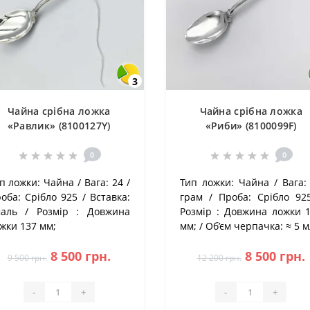
3
Чайна срібна ложка
Чайна срібна ложка
«Равлик» (8100127Y)
«Риби» (8100099F)
0
0
п ложки:
Чайна
Вага:
24
Тип ложки:
Чайна
Вага:
оба:
Срібло 925
Вставка:
грам
Проба:
Срібло 92
маль
Розмір :
Довжина
Розмір :
Довжина ложки 
жки 137 мм;
мм;
Об’єм черпачка:
≈ 5 м
8 500 грн.
8 500 грн.
9 500 грн.
12 200 грн.
-
+
-
+