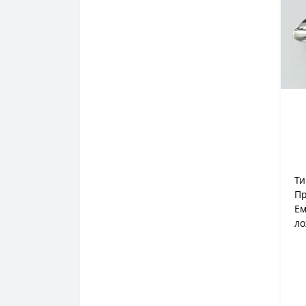
Ти
Пр
Е
ло