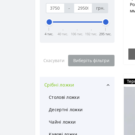
Ро
-
грн.
мм
4 тис.
40 тис.
106 тис.
192 тис.
295 тис.
Скасувати
Виберіть фільтри
Тер
Срібні ложки
Столові ложки
Десертні ложки
Чайні ложки
Кавові ложки