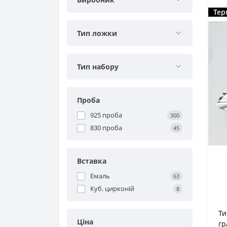
Тер
Тип ложки
Тип набору
Проба
925 проба
300
830 проба
45
Вставка
Емаль
63
Куб. цирконій
8
Ти
Ціна
гр