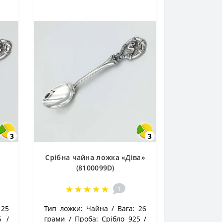
3
3
Срібна чайна ложка «Діва»
(8100099D)
1
25
Тип ложки:
Чайна
Вага:
26
5
грами
Проба:
Срібло 925