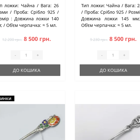
п ложки:
Чайна
Вага:
26
Тип ложки:
Чайна
Вага:
2
ами
Проба:
Срібло 925
Проба:
Срібло 925
Розмі
змір :
Довжина ложки 140
Довжина ложки 145 м
;
Об’єм черпачка:
≈ 5 мл.
Об’єм черпачка:
≈ 5 мл.
8 500 грн.
8 500 грн.
12 200 грн.
9 230 грн.
-
+
-
+
ДО КОШИКА
ДО КОШИКА
инки