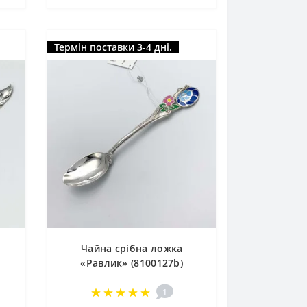
Термін поставки 3-4 дні.
Чайна срібна ложка
«Равлик» (8100127b)
1