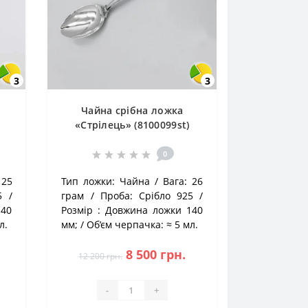
3
3
Чайна срібна ложка
«Стрілець» (8100099st)
0
25
Тип ложки:
Чайна
Вага:
26
5
грам
Проба:
Срібло 925
140
Розмір :
Довжина ложки 140
л.
мм;
Об’єм черпачка:
≈ 5 мл.
8 500 грн.
12 200 грн.
-
+