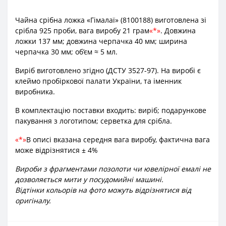
Чайна срібна ложка «Гімалаї» (8100188) виготовлена зі
срібла 925 проби, вага виробу 21 грам
*
. Довжина
ложки 137 мм; довжина черпачка 40 мм; ширина
черпачка 30 мм; об’єм ≈ 5 мл.
Виріб виготовлено згідно (ДСТУ 3527-97). На виробі є
клеймо пробіркової палати України, та іменник
виробника.
В комплектацію поставки входить: виріб; подарункове
пакування з логотипом; серветка для срібла.
*
В описі вказана середня вага виробу, фактична вага
може відрізнятися ± 4%
Вироби з фрагментами позолоти чи ювелірної емалі не
дозволяється мити у посудомийні машині.
Відтінки кольорів на фото можуть відрізнятися від
оригіналу.