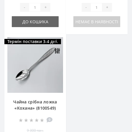
-
+
-
+
ДО КОШИКА
НЕМАЄ В НАЯВНОСТІ
Термін поставки 3-4 дні.
Чайна срібна ложка
«Кохана» (8100549)
0
9 300 грн.