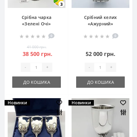
3
Срібна чарка
Срібний келих
«Зелені Очі»
«Ажурний»
(8100040)
0
0
41 000 грн.
38 500 грн.
52 000 грн.
-
+
-
+
ДО КОШИКА
ДО КОШИКА
Новинки
Новинки