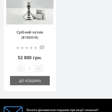
Срібний келих
(8100018)
0
52 800 грн.
-
+
ДО КОШИКА
Хочете дізнаватися першим про акції і знижки?